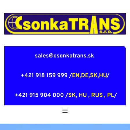
sales@csonkatrans.sk 
 +421 918 159 999 /
EN,DE,SK,HU
/ 
 +421 915 904 000 /
SK, HU , RUS , PL
/