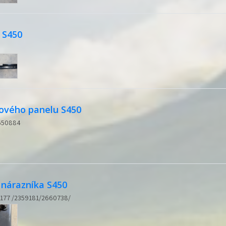
 S450
ového panelu S450
2650884
 nárazníka S450
9177 /2359181/2660738/