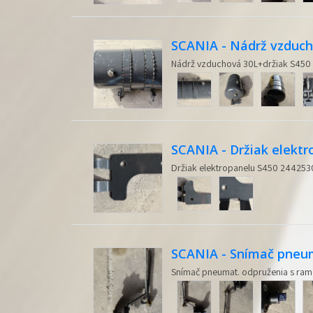
SCANIA - Nádrž vzduch
Nádrž vzduchová 30L+držiak S450
SCANIA - Držiak elektr
Držiak elektropanelu S450 244253
SCANIA - Snímač pneu
Snímač pneumat. odpruženia s r