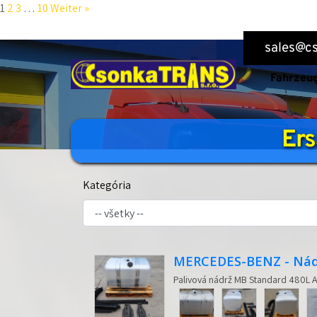
1
2
3
…
10
Weiter »
sales@cs
Fahrzeu
Ers
Kategória
MERCEDES-BENZ - Nádr
Palivová nádrž MB Standard 480