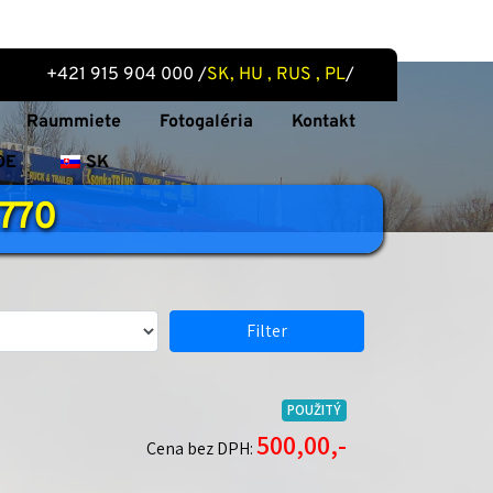
 +421 915 904 000 /
SK, HU , RUS , PL
/
Raummiete
Fotogaléria
Kontakt
DE
SK
 770
Filter
POUŽITÝ
500,00,-
Cena bez DPH: