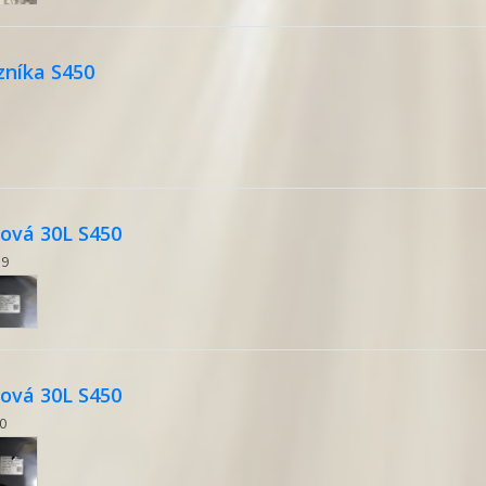
zníka S450
ová 30L S450
89
ová 30L S450
50