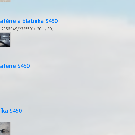
atérie a blatnika S450
50 2356049/2325591/120,- / 30,-
atérie S450
íka S450