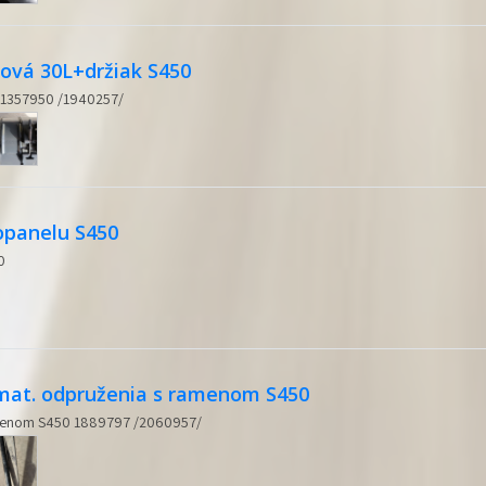
ová 30L+držiak S450
 1357950 /1940257/
opanelu S450
0
mat. odpruženia s ramenom S450
amenom S450 1889797 /2060957/