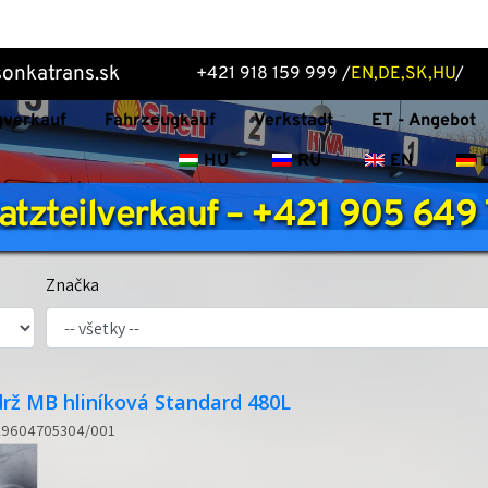
onkatrans.sk 
 +421 918 159 999 /
EN,DE,SK,HU
/ 
gverkauf
Fahrzeugkauf
Verkstadt
ET - Angebot
HU
RU
EN
atzteilverkauf – +421 905 649
Značka
ž MB hliníková Standard 480L
L A9604705304/001