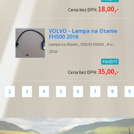
18,00,-
Cena bez DPH:
VOLVO - Lampa na čítanie
FH500 2016
Lampa na čítanie , VOLVO FH500 , R.v.:
2016
POUŽITÝ
35,00,-
Cena bez DPH:
2
3
4
5
6
7
8
9