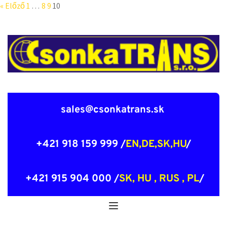
« Előző
1
…
8
9
10
sales@csonkatrans.sk 
 +421 918 159 999 /
EN,DE,SK,HU
/ 
 +421 915 904 000 /
SK, HU , RUS , PL
/