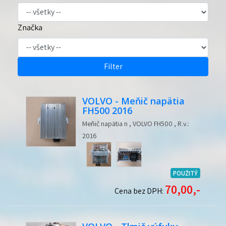
Značka
Filter
VOLVO - Meňič napätia
FH500 2016
Meňič napätia n , VOLVO FH500 , R.v.:
2016
POUŽITÝ
70,00,-
Cena bez DPH: