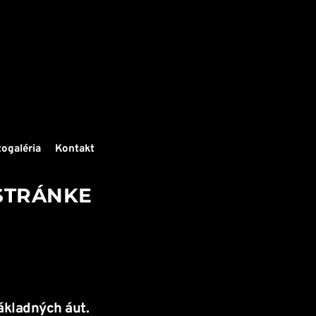
togaléria
Kontakt
STRÁNKE
 
kladných áut. 