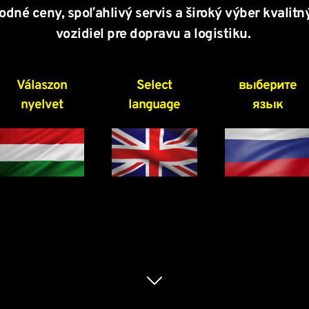
né ceny, spoľahlivý servis a široký výber kvalitn
vozidiel pre dopravu a logistiku. 
Válaszon
Select
выберите
nyelvet
language
язык