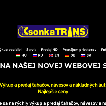
ýkup vozidiel
Servis
Predaj ND
Prenájom priestorov
Fo
HU
RU
EN
DE
SK
E NA NAŠEJ NOVEJ WEBOVEJ 
 Výkup a predaj ťahačov, návesov a nákladných áut 
Najlepšie ceny
 sa na rýchly výkup a predaj ťahačov, návesov a ná