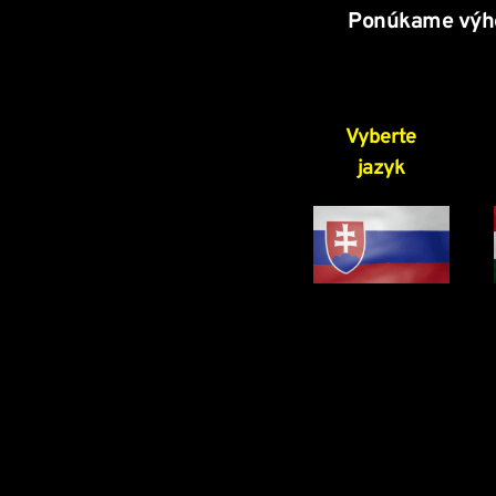
Ponúkame výhod
Vyberte
jazyk