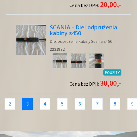
20,00,-
Cena bez DPH:
SCANIA - Diel odpruženia
kabíny s450
Diel odpruženia kabíny Scania s450
2231832
POUŽITÝ
30,00,-
Cena bez DPH:
2
3
4
5
6
7
8
9