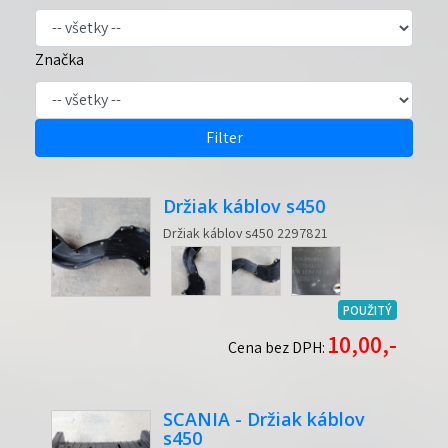
Značka
Filter
Držiak káblov s450
Držiak káblov s450 2297821
POUŽITÝ
10,00,-
Cena bez DPH:
SCANIA - Držiak káblov
s450