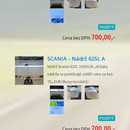
POUŽITÝ
700,00,-
Cena bez DPH:
SCANIA - Nádrž 625L A
Nádrž Scania 625L 1918528 ,držiaky
nádrže sa predávajú zvlášť cena za kus
70,-EUR/3kusy na nádrž/
POUŽITÝ
700,00,-
Cena bez DPH: