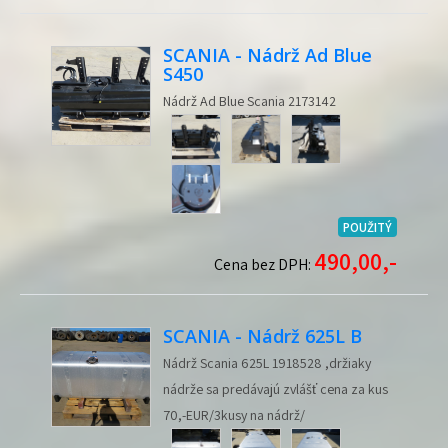
SCANIA - Nádrž Ad Blue
S450
Nádrž Ad Blue Scania 2173142
POUŽITÝ
490,00,-
Cena bez DPH:
SCANIA - Nádrž 625L B
Nádrž Scania 625L 1918528 ,držiaky
nádrže sa predávajú zvlášť cena za kus
70,-EUR/3kusy na nádrž/