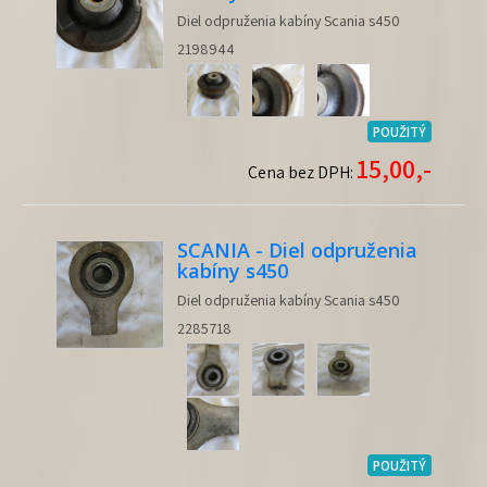
Diel odpruženia kabíny Scania s450
2198944
POUŽITÝ
15,00,-
Cena bez DPH:
SCANIA - Diel odpruženia
kabíny s450
Diel odpruženia kabíny Scania s450
2285718
POUŽITÝ