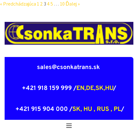
« Predchádzajúca
1
2
3
4
5
…
10
Ďalej »
sales@csonkatrans.sk 
 +421 918 159 999 /
EN,DE,SK,HU
/ 
 +421 915 904 000 /
SK, HU , RUS , PL
/