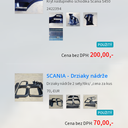
Kryt nástupného schodíka Scania S450
2422394
POUŽITÝ
200,00,-
Cena bez DPH:
SCANIA - Drziaky nádrže
Drziaky nádrže 2 sety/6ks/ ,cena za kus
70,-EUR
POUŽITÝ
70,00,-
Cena bez DPH: