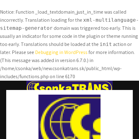
Notice
: Function _load_textdomain_just_in_time was called
incorrectly
. Translation loading for the
xml-multilanguage-
domain was triggered too early. This is
sitemap-generator
usually an indicator for some code in the plugin or theme running
too early. Translations should be loaded at the
action or
init
later. Please see
Debugging in WordPress
for more information.
(This message was added in version 6.7.0.) in
/home/csonka/web/new.csonkatrans.sk/public_html/wp-
includes/functions.php
on line
6170
Skip
to
content