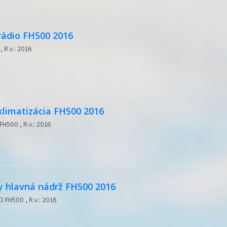
rádio FH500 2016
 R.v.: 2016
klimatizácia FH500 2016
FH500 , R.v.: 2016
y hlavná nádrž FH500 2016
O FH500 , R.v.: 2016