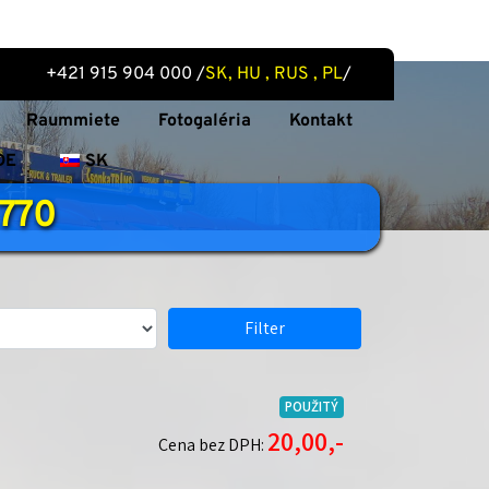
 +421 915 904 000 /
SK, HU , RUS , PL
/
Raummiete
Fotogaléria
Kontakt
DE
SK
 770
Filter
POUŽITÝ
20,00,-
Cena bez DPH: