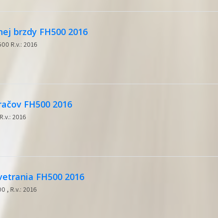
nej brzdy FH500 2016
00 R.v.: 2016
račov FH500 2016
R.v.: 2016
vetrania FH500 2016
0 , R.v.: 2016