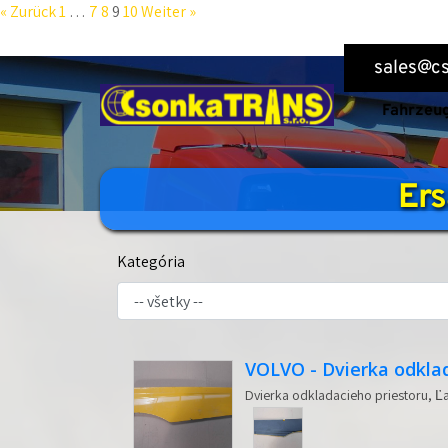
« Zurück
1
…
7
8
9
10
Weiter »
sales@cs
Fahrzeu
Ers
Kategória
VOLVO - Dvierka odkla
Dvierka odkladacieho priestoru, Ľa