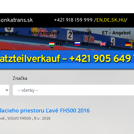
onkatrans.sk 
 +421 918 159 999 /
EN,DE,SK,HU
/ 
gverkauf
Fahrzeugkauf
Verkstadt
ET - Angebot
HU
RU
EN
atzteilverkauf – +421 905 649
Značka
dacieho priestoru Ľavé FH500 2016
vé , VOLVO FH500 , R.v.: 2016