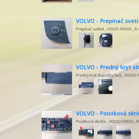
VOLVO - Prepínač sveti
Prepínač svetiel , VOLVO FH500 , R.
VOLVO - Predný kryt s
Predný kryt stupačky ľavý , VOLVO F
VOLVO - Poistková skr
Poistková skriňa , VOLVO FH500 , R