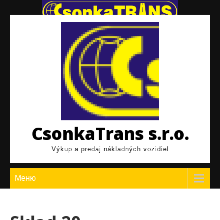
Перейти
к
содержимому
CsonkaTrans s.r.o.
Výkup a predaj nákladných vozidiel
Меню