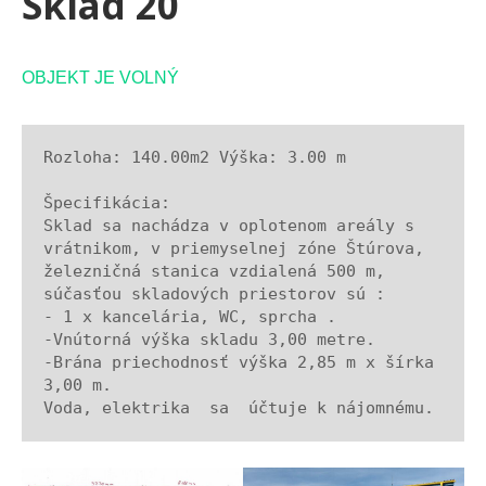
Sklad 20
OBJEKT JE VOLNÝ
Rozloha
: 140.00m2 
Výška
: 3.00 m
Špecifikácia
:
Sklad sa nachádza v oplotenom areály s 
vrátnikom, v priemyselnej zóne Štúrova, 
železničná stanica vzdialená 500 m, 
súčasťou skladových priestorov sú :
- 1 x kancelária, WC, sprcha . 
-Vnútorná výška skladu 3,00 metre.
-Brána priechodnosť výška 2,85 m x šírka 
3,00 m.
Voda, elektrika  sa  účtuje k nájomnému.