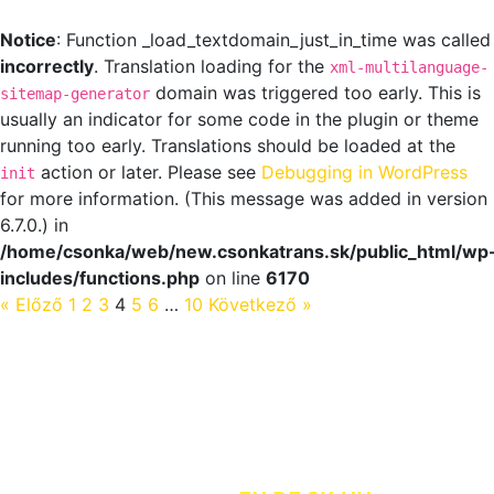
Notice
: Function _load_textdomain_just_in_time was called
incorrectly
. Translation loading for the
xml-multilanguage-
domain was triggered too early. This is
sitemap-generator
usually an indicator for some code in the plugin or theme
running too early. Translations should be loaded at the
action or later. Please see
Debugging in WordPress
init
for more information. (This message was added in version
6.7.0.) in
/home/csonka/web/new.csonkatrans.sk/public_html/wp
includes/functions.php
on line
6170
« Előző
1
2
3
4
5
6
…
10
Következő »
sales@csonkatrans.sk