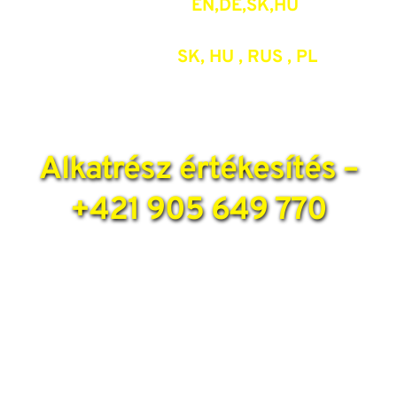
+421 918 159 999 /
EN,DE,SK,HU
/
+421 915 904 000 /
SK, HU , RUS , PL
/
Alkatrész értékesítés –
+421 905 649 770