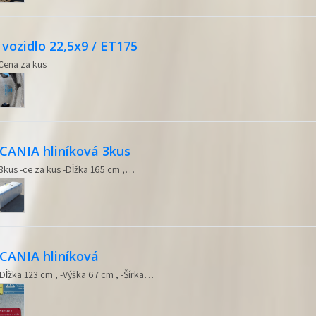
vozidlo 22,5x9 / ET175
 Cena za kus
SCANIA hliníková 3kus
 3kus -ce za kus -Dĺžka 165 cm ,…
SCANIA hliníková
-Dĺžka 123 cm , -Výška 67 cm , -Šírka…