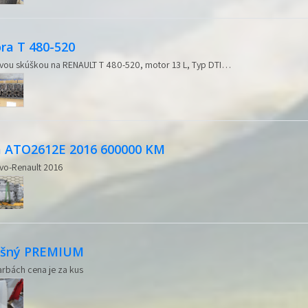
ra T 480-520
ovou skúškou na RENAULT T 480-520, motor 13 L, Typ DTI…
 ATO2612E 2016 600000 KM
vo-Renault 2016
rešný PREMIUM
arbách cena je za kus