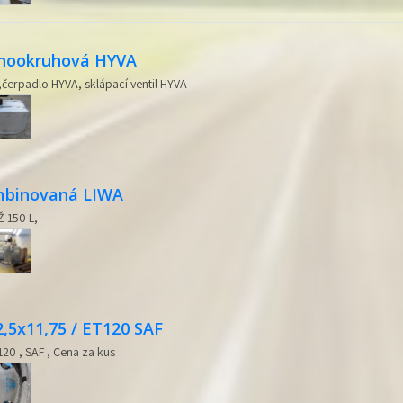
dnookruhová HYVA
čerpadlo HYVA, sklápací ventil HYVA
ombinovaná LIWA
150 L,
2,5x11,75 / ET120 SAF
120 , SAF , Cena za kus