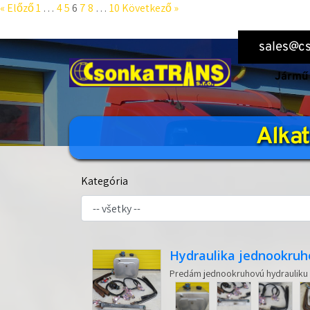
« Előző
1
…
4
5
6
7
8
…
10
Következő »
sales@cs
Jármű 
Alkat
Kategória
Hydraulika jednookruho
Predám jednookruhovú hydrauliku