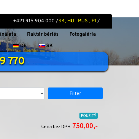
 +421 915 904 000 /
SK, HU , RUS , PL
/
ínálata
Raktár bérlés
Fotogaléria
N
DE
SK
49 770
Filter
POUŽITÝ
750,00,-
Cena bez DPH: