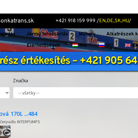
onkatrans.sk 
 +421 918 159 999 /
EN,DE,SK,HU
/ 
eladás
Jármű felvásárlás
Műhely
Alkatrészek k
Elérhetőségek
HU
RU
E
rész értékesítés – +421 905 6
Značka
vá 170L ...484
 čerpadlo INTERPUMPS